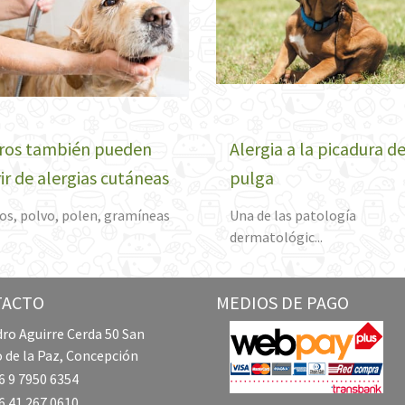
ros también pueden
Alergia a la picadura d
rir de alergias cutáneas
pulga
os, polvo, polen, gramíneas
Una de las patología
dermatológic...
TACTO
MEDIOS DE PAGO
ro Aguirre Cerda 50 San
 de la Paz, Concepción
 9 7950 6354
 41 267 0610