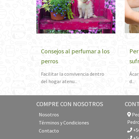
Consejos al perfumar a los
Per
perros
suf
Facilitar la convivencia dentro
Ácar
del hogar atenu...
d...
COMPRE CON NOSOTROS
CON
Nosotros
Ped
Pedro
Términos y Condiciones
+56
Contacto
+56