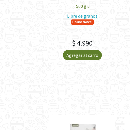
ntegral 400 gr.
500 gr.
a, libre de granos
Libre de granos
Piper
Dolina Noteci
 4.490
$ 4.990
gar al carro
Agregar al carro