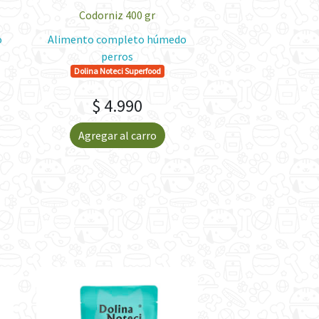
Codorniz 400 gr
400 gr
o
Alimento completo húmedo
Alimento compl
perros
perros
Dolina Noteci Superfood
Dolina Noteci Su
$ 4.990
$ 4.9
Agregar al carro
Agregar al 