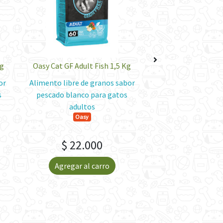
Kg
Oasy Cat GF Adult Fish 1,5 Kg
Oasy Cat GF Adult 
or
Alimento libre de granos sabor
Alimento libre de 
s
pescado blanco para gatos
pavo para gato
Oasy
adultos
Oasy
$ 22.000
$ 22.0
Agregar al carro
Agregar al 