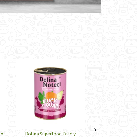
to
Dolina Superfood Pato y
Dolina Superfood C