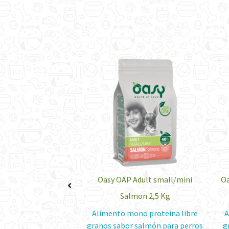
age Mature & Senior
Oasy OAP Adult small/mini
Oa
icken 3 Kg
Salmon 2,5 Kg
sabor pollo para
Alimento mono proteina libre
A
r desde los 6 años en
granos sabor salmón para perros
g