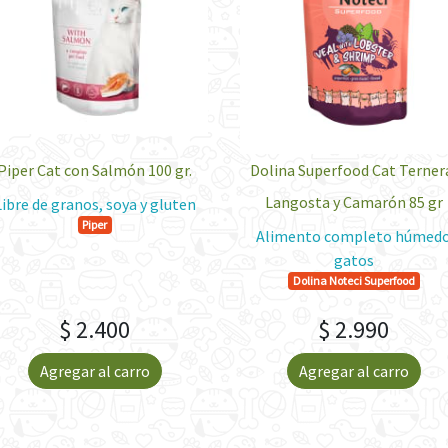
Piper Cat con Salmón 100 gr.
Dolina Superfood Cat Terner
Langosta y Camarón 85 gr
Libre de granos, soya y gluten
Piper
Alimento completo húmed
gatos
Dolina Noteci Superfood
$ 2.400
$ 2.990
Agregar al carro
Agregar al carro