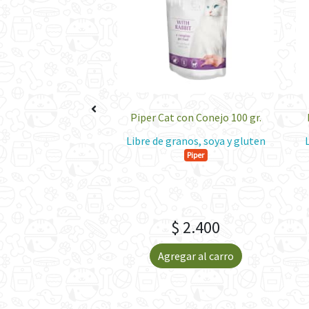
n Filete de Atún 100
Piper Cat con Conejo 100 gr.
gr.
Libre de granos, soya y gluten
Piper
anos, soya y gluten
Piper
 2.400
$ 2.400
gar al carro
Agregar al carro