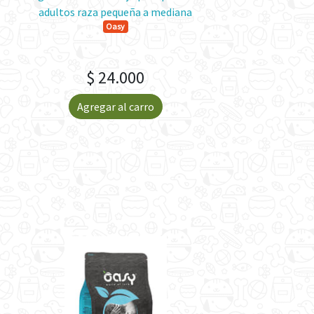
adultos raza pequeña a mediana
adultos raza peque
Oasy
Oasy
$ 24.000
$ 24.0
Agregar al carro
Agregar al 