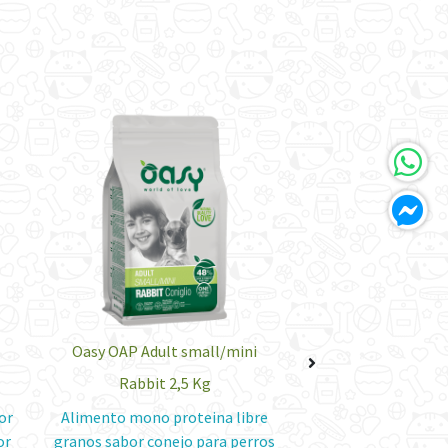
Oasy OAP Adult small/mini
Oasy OAP Adult sma
Rabbit 2,5 Kg
Boar 2,5
or
Alimento mono proteina libre
Alimento mono pro
or
granos sabor conejo para perros
granos sabor jabalí