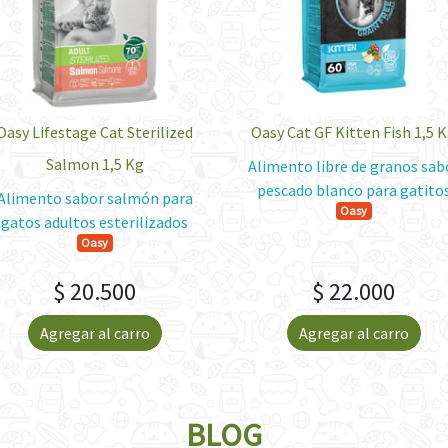
Oasy Lifestage Cat Sterilized
Oasy Cat GF Kitten Fish 1,5 
Salmon 1,5 Kg
Alimento libre de granos sab
pescado blanco para gatito
Alimento sabor salmón para
Oasy
gatos adultos esterilizados
Oasy
$ 20.500
$ 22.000
Agregar al carro
Agregar al carro
BLOG