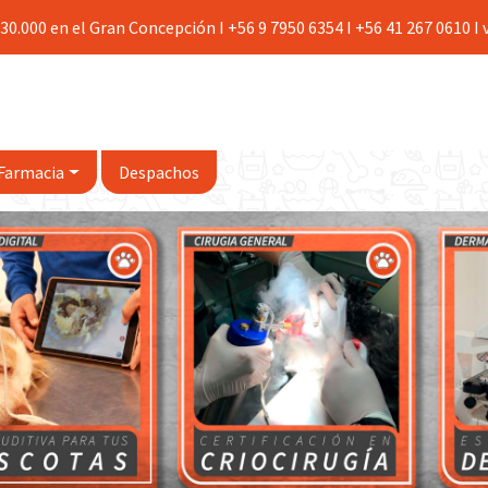
30.000 en el Gran Concepción I +56 9 7950 6354 I +56 41 267 0610 I
Farmacia
Despachos