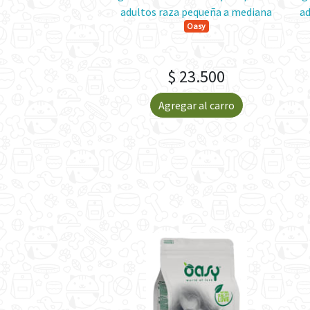
adelante
adultos raza pequeña a mediana
ad
Oasy
Oasy
 23.000
$ 23.500
gar al carro
Agregar al carro