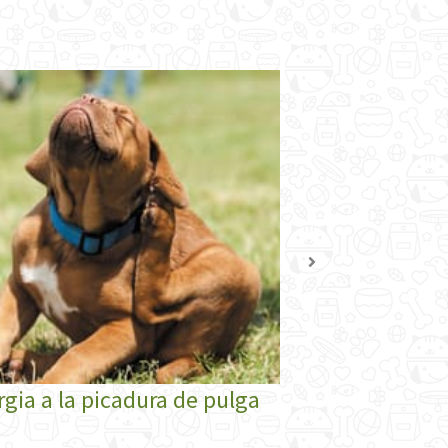
rgia a la picadura de pulga
SkinVet: Der
Veterinaria