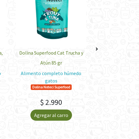
a,
Dolina Superfood Cat Trucha y
Dolina Superfood
Atún 85 gr
Vacuno 85
o
Alimento completo húmedo
Alimento compl
gatos
gatos
Dolina Noteci Superfood
Dolina Noteci Su
$ 2.990
$ 2.9
Agregar al carro
Agregar al 