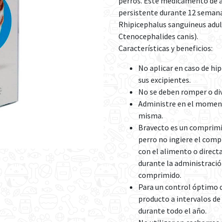
perros. Este medicamento de a
persistente durante 12 semana
Rhipicephalus sanguineus adult
Ctenocephalides canis).
Características y beneficios:
No aplicar en caso de hip
sus excipientes.
No se deben romper o di
Administre en el momento
misma.
Bravecto es un comprimid
perro no ingiere el com
con el alimento o direct
durante la administració
comprimido.
Para un control óptimo d
producto a intervalos d
durante todo el año.