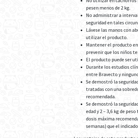
No utilizar en cachorros
pesen menos de 2 kg.
No administrar a interva
seguridad en tales circun
Lávese las manos con ab
utilizar el producto.
Mantener el producto en 
prevenir que los niños t
El producto puede ser uti
Durante los estudios clí
entre Bravecto y ningun
Se demostró la seguridad
tratadas con una sobredo
recomendada.
Se demostró la segurida
edad y 2 – 3,6 kg de peso
dosis máxima recomendad
semanas) que el indicado