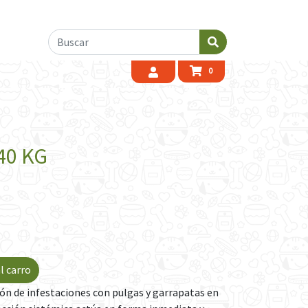
0
40 KG
l carro
ón de infestaciones con pulgas y garrapatas en