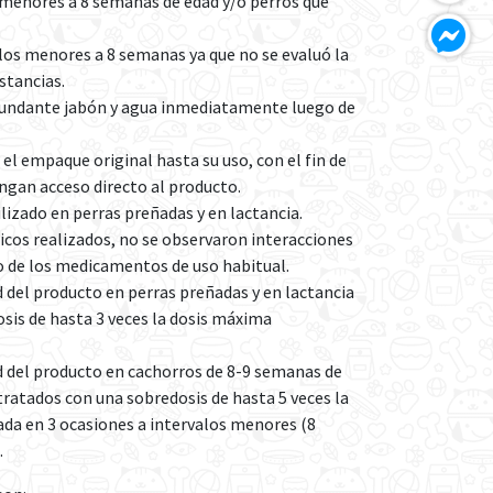
 menores a 8 semanas de edad y/o perros que
los menores a 8 semanas ya que no se evaluó la
stancias.
undante jabón y agua inmediatamente luego de
el empaque original hasta su uso, con el fin de
engan acceso directo al producto.
lizado en perras preñadas y en lactancia.
nicos realizados, no se observaron interacciones
o de los medicamentos de uso habitual.
 del producto en perras preñadas y en lactancia
sis de hasta 3 veces la dosis máxima
d del producto en cachorros de 8-9 semanas de
 tratados con una sobredosis de hasta 5 veces la
a en 3 ocasiones a intervalos menores (8
.