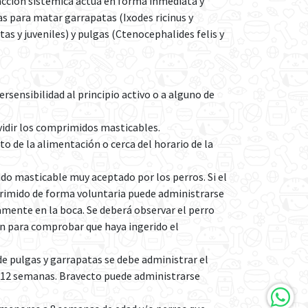
cción sistémica actúa en forma inmediata y
s para matar garrapatas (Ixodes ricinus y
as y juveniles) y pulgas (Ctenocephalides felis y
ersensibilidad al principio activo o a alguno de
vidir los comprimidos masticables.
 de la alimentación o cerca del horario de la
o masticable muy aceptado por los perros. Si el
primido de forma voluntaria puede administrarse
amente en la boca. Se deberá observar el perro
n para comprobar que haya ingerido el
e pulgas y garrapatas se debe administrar el
e 12 semanas. Bravecto puede administrarse