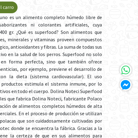
l carro
cuno es un alimento completo húmedo libre de
aborizantes ni colorantes artificiales, cuya
 400 gr. ¿Qué es superfood? Son alimentos que
tes, minerales y vitaminas proveen compuestos
gico, antioxidantes y fibras. La suma de todas sus
ivo en la salud de los perros. Superfood no solo
 en forma perfecta, sino que también ofrece
enticias, por ejemplo, previene el desarrollo de
on la dieta (sistema cardiovascular). El uso
 productos estimula el sistema inmune, por lo
itivos en todo el cuerpo. Dolina Noteci Superfood
les que fabrica Dolina Noteci, fabricante Polaco
icación de alimentos completos húmedos de alta
ciales. En el proceso de producción se utilizan
 polacas que son cuidadosamente cultivadas por
Notec donde se encuentra la fábrica. Gracias a la
tiene la certeza de que en sus alimentos para