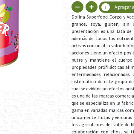
Agregar a
Dolina Superfood Corzo y Va
granos, soya, gluten, sin s
presentación es una lata de
además de todos los nutrien
activos con un alto valor bioló
acciones tiene un efecto posit
nutre y mantiene el cuerpo
propiedades profilácticas alim
enfermedades relacionadas c
sistemático de este grupo de
cual se evidencian efectos pos
es una de las marcas comercia
que se especializa en la fabr
gama en variadas marcas comer
únicamente frutas y verduras
los agricultores del valle de 
colaboración con ellos, se 