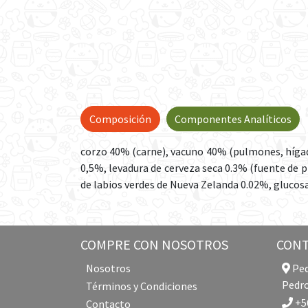
Composición
Componentes Analíticos
corzo 40% (carne), vacuno 40% (pulmones, híga
0,5%, levadura de cerveza seca 0.3% (fuente de p
de labios verdes de Nueva Zelanda 0.02%, glucos
COMPRE CON NOSOTROS
CON
Nosotros
Ped
Pedro
Términos y Condiciones
+56
Contacto