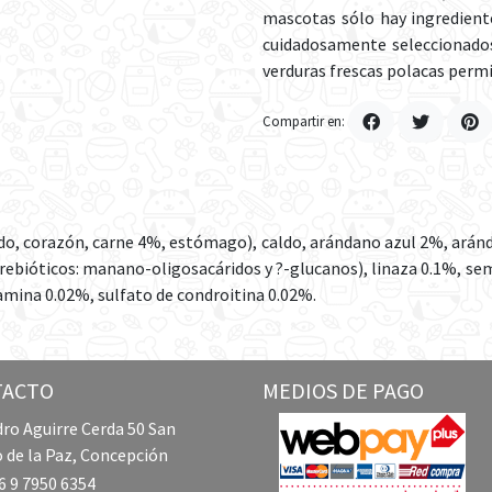
mascotas sólo hay ingrediente
cuidadosamente seleccionados
verduras frescas polacas permi
Compartir en:
do, corazón, carne 4%, estómago), caldo, arándano azul 2%, arán
rebióticos: manano-oligosacáridos y ?-glucanos), linaza 0.1%, sem
amina 0.02%, sulfato de condroitina 0.02%.
TACTO
MEDIOS DE PAGO
ro Aguirre Cerda 50 San
 de la Paz, Concepción
 9 7950 6354