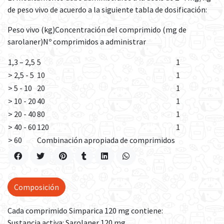
de peso vivo de acuerdo a la siguiente tabla de dosificación:
Peso vivo (kg)Concentración del comprimido (mg de
sarolaner)Nº comprimidos a administrar
1,3 – 2,5
5
1
> 2,5 - 5
10
1
> 5 - 10
20
1
> 10 - 20
40
1
> 20 - 40
80
1
> 40 - 60
120
1
> 60
Combinación apropiada de comprimidos
Composición
Cada comprimido Simparica 120 mg contiene:
Sustancia activa: Sarolaner 120 mg