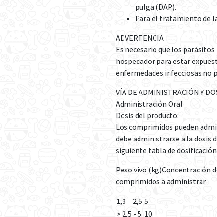
pulga (DAP).
Para el tratamiento de la
ADVERTENCIA
Es necesario que los parásitos
hospedador para estar expuesto
enfermedades infecciosas no pu
VÍA DE ADMINISTRACIÓN Y DO
Administración Oral
Dosis del producto:
Los comprimidos pueden admin
debe administrarse a la dosis 
siguiente tabla de dosificación
Peso vivo (kg)Concentración 
comprimidos a administrar
1,3 – 2,5
5
> 2,5 - 5
10