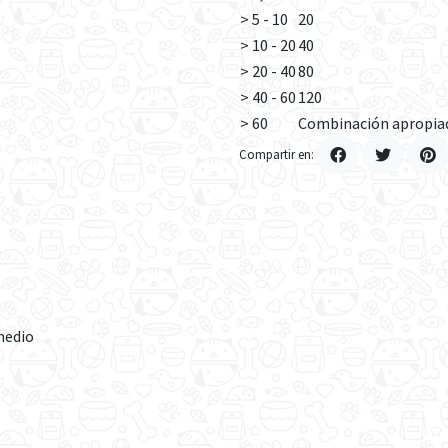
> 5 - 10
20
> 10 - 20
40
> 20 - 40
80
> 40 - 60
120
> 60
Combinación apropia
Compartir en:
medio