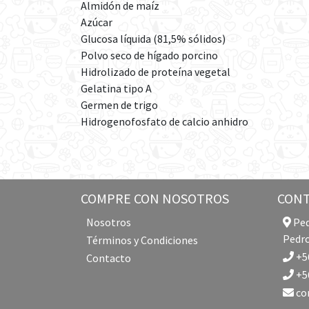
Almidón de maíz
Azúcar
Glucosa líquida (81,5% sólidos)
Polvo seco de hígado porcino
Hidrolizado de proteína vegetal
Gelatina tipo A
Germen de trigo
Hidrogenofosfato de calcio anhidro
COMPRE CON NOSOTROS
CON
Nosotros
Ped
Pedro
Términos y Condiciones
+56
Contacto
+56
co