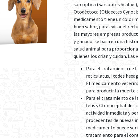
sarcóptica (Sarcoptes Scabiei
Otodéctoca (Otidectes Cynotis)
medicamento tiene un color m
buen sabor, para evitar el rec
las mayores empresas product
y ganado, se basa en una histor
salud animal para proporcionar
quienes los crían y cuidan. Las
Para el tratamiento de 
reticulatus, Ixodes hexag
El medicamento veterinar
para producir la muerte 
Para el tratamiento de l
felis y Ctenocephalides 
actividad inmediata y pe
procedentes de nuevas in
medicamento puede ser ut
tratamiento para el cont