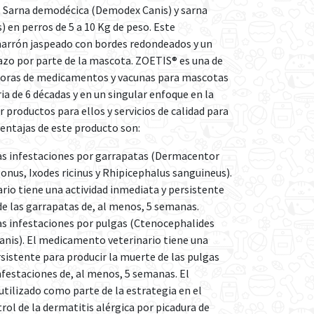
), Sarna demodécica (Demodex Canis) y sarna
 en perros de 5 a 10 Kg de peso. Este
arrón jaspeado con bordes redondeados y un
hazo por parte de la mascota. ZOETIS® es una de
oras de medicamentos y vacunas para mascotas
ia de 6 décadas y en un singular enfoque en la
 productos para ellos y servicios de calidad para
 ventajas de este producto son:
las infestaciones por garrapatas (Dermacentor
onus, Ixodes ricinus y Rhipicephalus sanguineus).
io tiene una actividad inmediata y persistente
de las garrapatas de, al menos, 5 semanas.
as infestaciones por pulgas (Ctenocephalides
canis). El medicamento veterinario tiene una
rsistente para producir la muerte de las pulgas
festaciones de, al menos, 5 semanas. El
ilizado como parte de la estrategia en el
rol de la dermatitis alérgica por picadura de