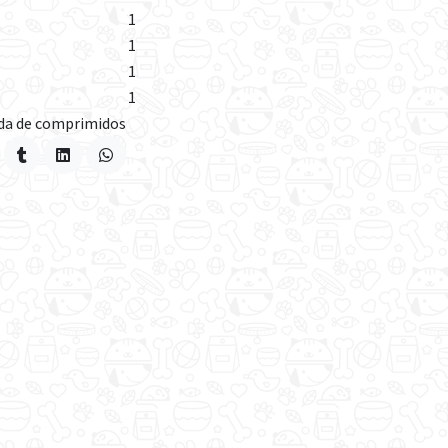
1
1
1
1
da de comprimidos